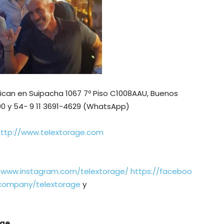
ican en Suipacha 1067 7º Piso C1008AAU, Buenos
500 y 54- 9 11 3691-4629 (WhatsApp)
http://www.telextorage.com
//www.instagram.com/telextorage/
https://faceboo
/company/telextorage
y
age