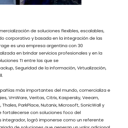
ercialización de soluciones flexibles, escalables,
 corporativo y basada en la integración de las
orage es una empresa argentina con 30
izada en brindar servicios profesionales y en la
uciones TI entre las que se
ckup, Seguridad de la información, Virtualización,
l.
mpañías más importantes del mundo, comercializa e
es, VmWare, Veritas, Citrix, Kaspersky, Veeam,
hales, ParkPlace, Nutanix, Microsoft, SonicWall y
e fortalecerse con soluciones foco del
s integrador, logró imponerse como un referente
riada de soluciones que generan un valor adicional