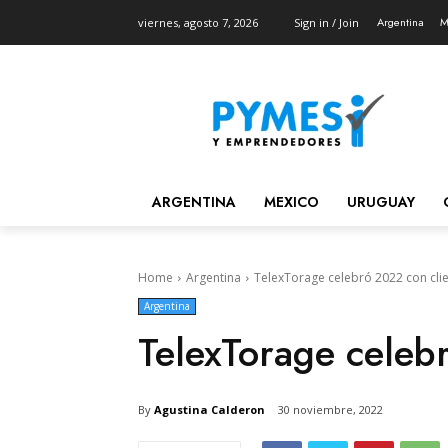
Argentina
M
viernes, agosto 7, 2026
Sign in / Join
ARGENTINA
MEXICO
URUGUAY
Home
Argentina
TelexTorage celebró 2022 con cli
Argentina
TelexTorage celeb
By
Agustina Calderon
30 noviembre, 2022