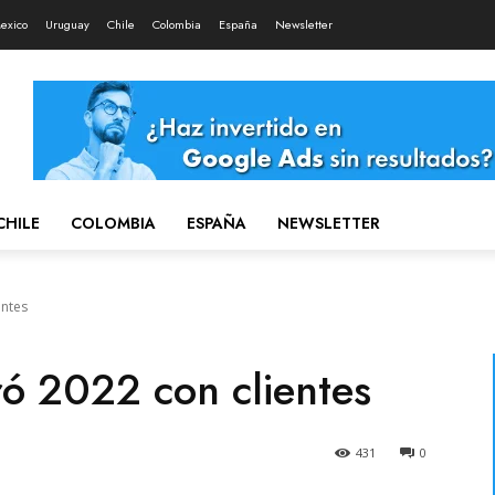
exico
Uruguay
Chile
Colombia
España
Newsletter
CHILE
COLOMBIA
ESPAÑA
NEWSLETTER
entes
ró 2022 con clientes
431
0