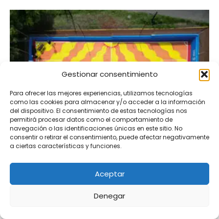
Gestionar consentimiento
Para ofrecer las mejores experiencias, utilizamos tecnologías
como las cookies para almacenar y/o acceder a la información
del dispositivo. El consentimiento de estas tecnologías nos
México después del Mundial: convertir
permitirá procesar datos como el comportamiento de
navegación o las identificaciones únicas en este sitio. No
emoción en comunidad
consentir o retirar el consentimiento, puede afectar negativamente
a ciertas características y funciones.
Agustina Calderon
-
3 agosto, 2026
Aceptar
Denegar