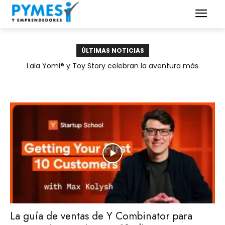
ÚLTIMAS NOTICIAS
ESET lanza en Uruguay sus cursos de concientización y
Lala Yomi® y Toy Story celebran la aventura más
educación sobre ciberseguridad para empresas
importante: crecer
La guía de ventas de Y Combinator para