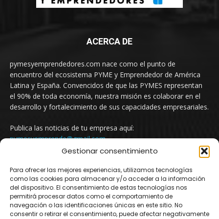
ACERCA DE
pymesyemprendedores.com nace como el punto de
encuentro del ecosistema PYME y Emprendedor de América
Latina y España. Convencidos de que las PYMES representan
el 90% de toda economía, nuestra misión es colaborar en el
desarrollo y fortalecimiento de sus capacidades empresariales.
Publica las noticias de tu empresa aquí:
pymesyemprende@gmail.com
Gestionar consentimiento
Para ofrecer las mejores experiencias, utilizamos tecnologías
SÍGUENOS
como las cookies para almacenar y/o acceder a la información
del dispositivo. El consentimiento de estas tecnologías nos
permitirá procesar datos como el comportamiento de
navegación o las identificaciones únicas en este sitio. No
consentir o retirar el consentimiento, puede afectar negativamente