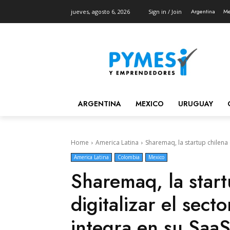
Argentina
Me
jueves, agosto 6, 2026
Sign in / Join
ARGENTINA
MEXICO
URUGUAY
Home
America Latina
Sharemaq, la startup chilena q
America Latina
Colombia
Mexico
Sharemaq, la star
digitalizar el sect
integra en su SaaS