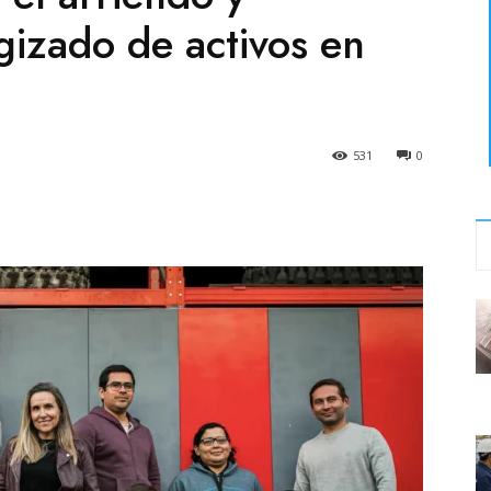
gizado de activos en
531
0