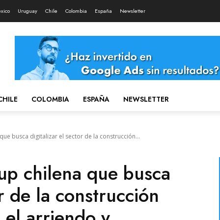
xico
Uruguay
Chile
Colombia
España
Newsletter
CHILE
COLOMBIA
ESPAÑA
NEWSLETTER
ue busca digitalizar el sector de la construcción...
tup chilena que busca
or de la construcción
 el arriendo y