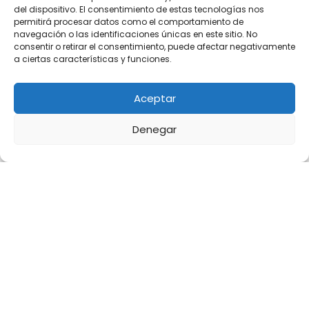
La Encrucijada de la Abundancia: Los 8
del dispositivo. El consentimiento de estas tecnologías nos
Sectores Estratégicos que Argentina no
permitirá procesar datos como el comportamiento de
navegación o las identificaciones únicas en este sitio. No
Logra Integrar
consentir o retirar el consentimiento, puede afectar negativamente
a ciertas características y funciones.
Pablo Calderon
-
22 marzo, 2026
Aceptar
Denegar
America Latina
Del advocacy reactivo al posicionamiento
institucional: cuando el silencio también
comunica
Agustina Calderon
-
17 marzo, 2026