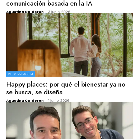
comunicación basada en la IA
Agustina Calderon
-
3 junio, 2026
America Latina
Happy places: por qué el bienestar ya no
se busca, se diseña
Agustina Calderon
-
1 junio, 2026