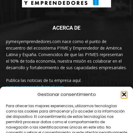
ACERCA DE
pymesyemprendedores.com nace como el punto de
encuentro del ecosistema PYME y Emprendedor de América
Latina y España. Convencidos de que las PYMES representan
el 90% de toda economía, nuestra misión es colaborar en el
desarrollo y fortalecimiento de sus capacidades empresariales.
Publica las noticias de tu empresa aquí:
pymesyemprende@gmail.com
Gestionar consentimiento
Para ofrecer las mejores experiencias, utilizamos tecnologías
SÍGUENOS
como las cookies para almacenar y/o acceder a la información
del dispositivo. El consentimiento de estas tecnologías nos
permitirá procesar datos como el comportamiento de
navegación o las identificaciones únicas en este sitio. No
consentir o retirar el consentimiento, puede afectar negativamente