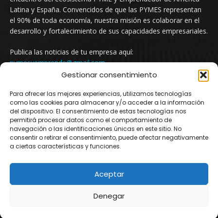
Latina y España. Convencidos de que las PYMES representan
el 90% de toda economía, nuestra misión es colaborar en el
desarrollo y fortalecimiento de sus capacidades empresariales.
Publica las noticias de tu empresa aquí:
pymesyemprende@gmail.com
Gestionar consentimiento
Para ofrecer las mejores experiencias, utilizamos tecnologías
SÍGUENOS
como las cookies para almacenar y/o acceder a la información
del dispositivo. El consentimiento de estas tecnologías nos
permitirá procesar datos como el comportamiento de
navegación o las identificaciones únicas en este sitio. No
consentir o retirar el consentimiento, puede afectar negativamente
a ciertas características y funciones.
Aceptar
© Newspaper WordPress Theme by TagDiv
Denegar
Argentina
Mexico
Uruguay
Chile
Colombia
España
Newsletter