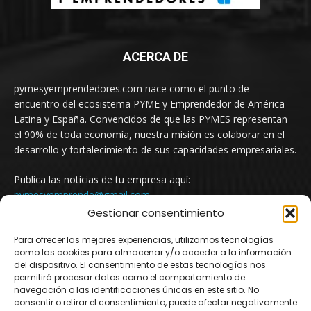
ACERCA DE
pymesyemprendedores.com nace como el punto de
encuentro del ecosistema PYME y Emprendedor de América
Latina y España. Convencidos de que las PYMES representan
el 90% de toda economía, nuestra misión es colaborar en el
desarrollo y fortalecimiento de sus capacidades empresariales.
Publica las noticias de tu empresa aquí:
pymesyemprende@gmail.com
Gestionar consentimiento
Para ofrecer las mejores experiencias, utilizamos tecnologías
SÍGUENOS
como las cookies para almacenar y/o acceder a la información
del dispositivo. El consentimiento de estas tecnologías nos
permitirá procesar datos como el comportamiento de
navegación o las identificaciones únicas en este sitio. No
consentir o retirar el consentimiento, puede afectar negativamente