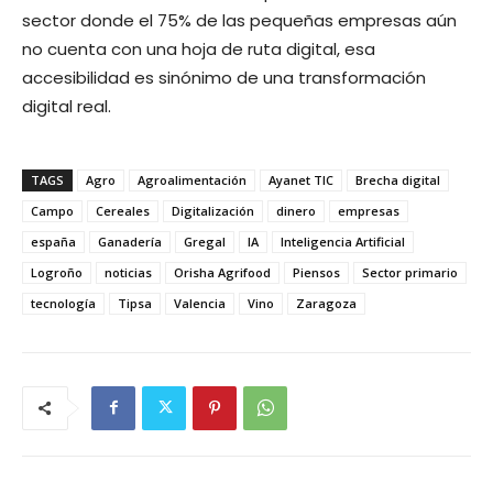
sector donde el 75% de las pequeñas empresas aún
no cuenta con una hoja de ruta digital, esa
accesibilidad es sinónimo de una transformación
digital real.
TAGS
Agro
Agroalimentación
Ayanet TIC
Brecha digital
Campo
Cereales
Digitalización
dinero
empresas
españa
Ganadería
Gregal
IA
Inteligencia Artificial
Logroño
noticias
Orisha Agrifood
Piensos
Sector primario
tecnología
Tipsa
Valencia
Vino
Zaragoza