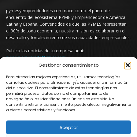
pymesyemprendedores.com nace como el punto de
encuentro del ecosistema PYME y Emprendedor de América
Latina y España. Convencidos de que las PYMES representan
el 90% de toda economía, nuestra misión es colaborar en el
desarrollo y fortalecimiento de sus capacidades empresariales.
Publica las noticias de tu empresa aquí:
pymesyemprende@gmail.com
Gestionar consentimiento
Para ofrecer las mejores experiencias, utilizamos tecnologías
SÍGUENOS
como las cookies para almacenar y/o acceder a la información
del dispositivo. El consentimiento de estas tecnologías nos
permitirá procesar datos como el comportamiento de
navegación o las identificaciones únicas en este sitio. No
consentir o retirar el consentimiento, puede afectar negativamente
a ciertas características y funciones.
Aceptar
© Newspaper WordPress Theme by TagDiv