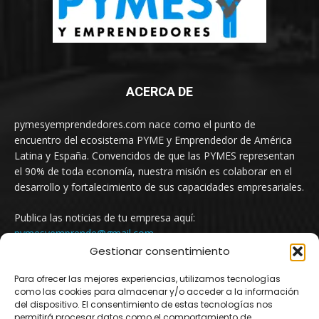
ACERCA DE
pymesyemprendedores.com nace como el punto de
encuentro del ecosistema PYME y Emprendedor de América
Latina y España. Convencidos de que las PYMES representan
el 90% de toda economía, nuestra misión es colaborar en el
desarrollo y fortalecimiento de sus capacidades empresariales.
Publica las noticias de tu empresa aquí:
pymesyemprende@gmail.com
Gestionar consentimiento
Para ofrecer las mejores experiencias, utilizamos tecnologías
SÍGUENOS
como las cookies para almacenar y/o acceder a la información
del dispositivo. El consentimiento de estas tecnologías nos
permitirá procesar datos como el comportamiento de