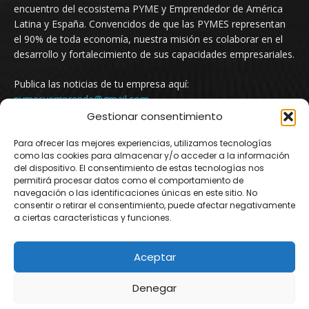
encuentro del ecosistema PYME y Emprendedor de América
Latina y España. Convencidos de que las PYMES representan
el 90% de toda economía, nuestra misión es colaborar en el
desarrollo y fortalecimiento de sus capacidades empresariales.
Publica las noticias de tu empresa aquí:
pymesyemprende@gmail.com
Gestionar consentimiento
Para ofrecer las mejores experiencias, utilizamos tecnologías
SÍGUENOS
como las cookies para almacenar y/o acceder a la información
del dispositivo. El consentimiento de estas tecnologías nos
permitirá procesar datos como el comportamiento de
navegación o las identificaciones únicas en este sitio. No
consentir o retirar el consentimiento, puede afectar negativamente
a ciertas características y funciones.
Aceptar
© Newspaper WordPress Theme by TagDiv
Denegar
Argentina
Mexico
Uruguay
Chile
Colombia
España
Newsletter