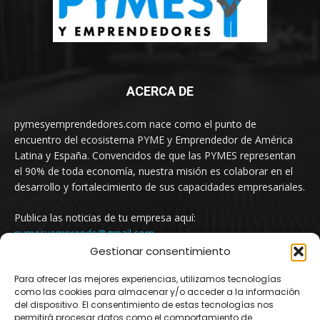
ACERCA DE
pymesyemprendedores.com nace como el punto de
encuentro del ecosistema PYME y Emprendedor de América
Latina y España. Convencidos de que las PYMES representan
el 90% de toda economía, nuestra misión es colaborar en el
desarrollo y fortalecimiento de sus capacidades empresariales.
Publica las noticias de tu empresa aquí:
pymesyemprende@gmail.com
Gestionar consentimiento
Para ofrecer las mejores experiencias, utilizamos tecnologías
SÍGUENOS
como las cookies para almacenar y/o acceder a la información
del dispositivo. El consentimiento de estas tecnologías nos
permitirá procesar datos como el comportamiento de