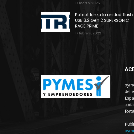
17 marzo, 2025
Patriot lanza la unidad flash
USB 3.2 Gen 2 SUPERSONIC
RAGE PRIME
17 febrero, 2022
AC
pyme
del 
Espa
toda
fort
Publ
pym