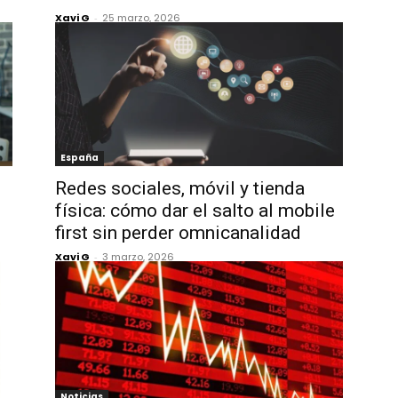
Xavi G
-
25 marzo, 2026
España
Redes sociales, móvil y tienda
física: cómo dar el salto al mobile
first sin perder omnicanalidad
Xavi G
-
3 marzo, 2026
Noticias