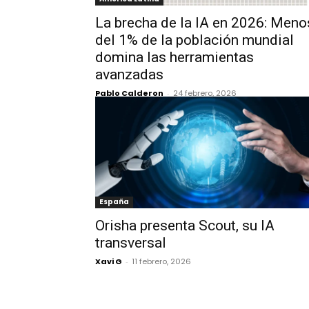
La brecha de la IA en 2026: Meno
del 1% de la población mundial
domina las herramientas
avanzadas
Pablo Calderon
-
24 febrero, 2026
España
Orisha presenta Scout, su IA
transversal
Xavi G
-
11 febrero, 2026