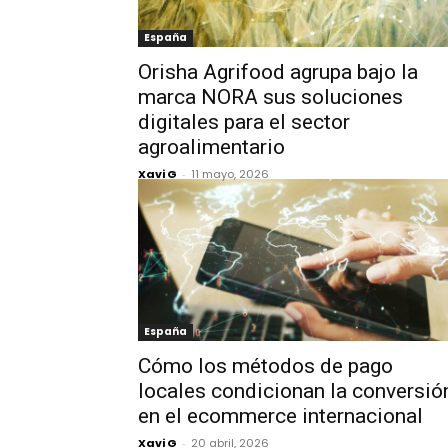
España
Orisha Agrifood agrupa bajo la
marca NORA sus soluciones
digitales para el sector
agroalimentario
Xavi G
-
11 mayo, 2026
España
Cómo los métodos de pago
locales condicionan la conversió
en el ecommerce internacional
Xavi G
-
20 abril, 2026