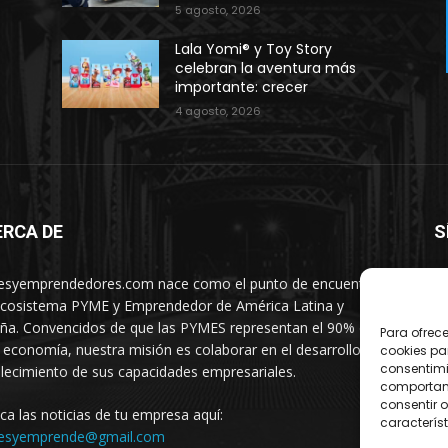
5 agosto, 2026
Lala Yomi® y Toy Story
celebran la aventura más
importante: crecer
4 agosto, 2026
ERCA DE
S
syemprendedores.com nace como el punto de encuentro
ecosistema PYME y Emprendedor de América Latina y
ña. Convencidos de que las PYMES representan el 90% de
Para ofrec
 economía, nuestra misión es colaborar en el desarrollo y
cookies pa
consentimi
alecimiento de sus capacidades empresariales.
comportami
consentir o
ica las noticias de tu empresa aquí:
característ
esyemprende@gmail.com