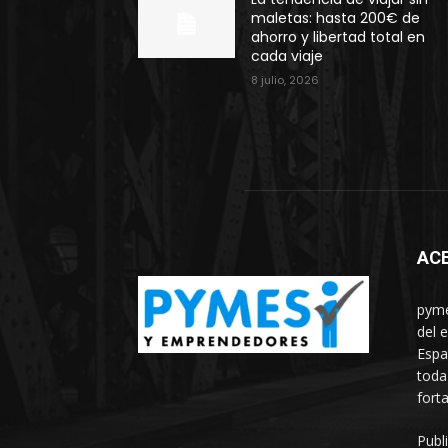
maletas: hasta 200€ de
ahorro y libertad total en
cada viaje
8 julio, 2026
AC
pyme
del 
Espa
toda
fort
Publ