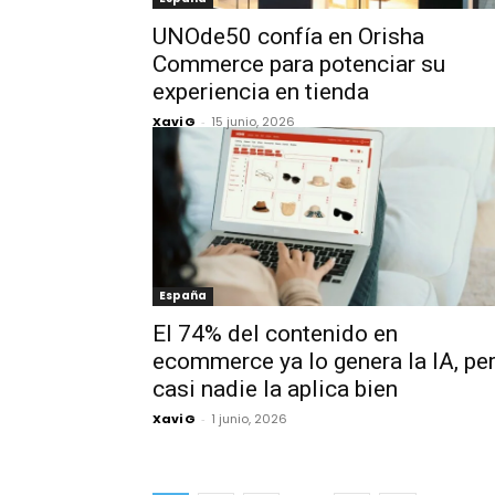
UNOde50 confía en Orisha
Commerce para potenciar su
experiencia en tienda
Xavi G
-
15 junio, 2026
España
El 74% del contenido en
ecommerce ya lo genera la IA, pe
casi nadie la aplica bien
Xavi G
-
1 junio, 2026