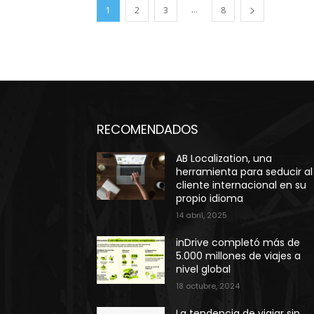
...
1
2
3
8
RECOMENDADOS
AB Localization, una
herramienta para seducir al
cliente internacional en su
propio idioma
14 abril, 2025
inDrive completó más de
5.000 millones de viajes a
nivel global
18 octubre, 2024
La tendencia de viajar sin