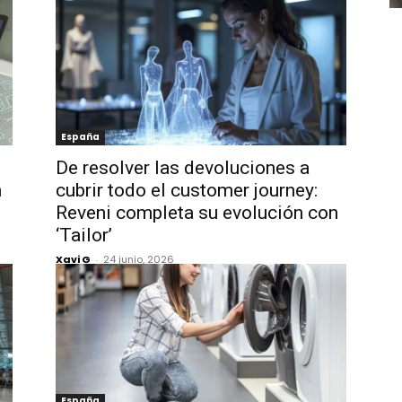
España
De resolver las devoluciones a
n
cubrir todo el customer journey:
Reveni completa su evolución con
‘Tailor’
Xavi G
-
24 junio, 2026
España