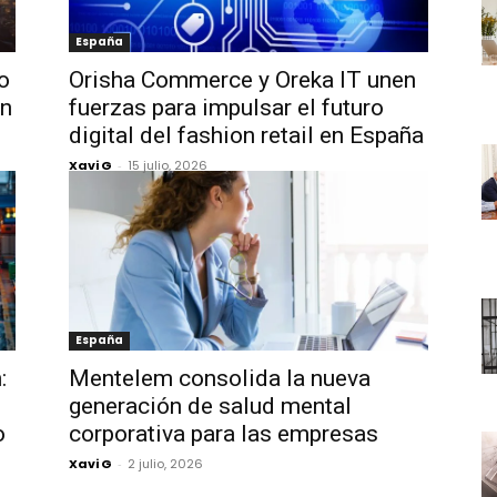
España
o
Orisha Commerce y Oreka IT unen
ón
fuerzas para impulsar el futuro
digital del fashion retail en España
Xavi G
-
15 julio, 2026
España
:
Mentelem consolida la nueva
generación de salud mental
o
corporativa para las empresas
Xavi G
-
2 julio, 2026