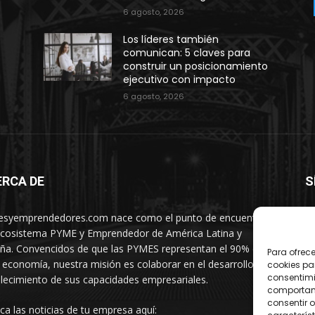
6 agosto, 2026
Los líderes también
comunican: 5 claves para
construir un posicionamiento
ejecutivo con impacto
6 agosto, 2026
ERCA DE
S
syemprendedores.com nace como el punto de encuentro
ecosistema PYME y Emprendedor de América Latina y
ña. Convencidos de que las PYMES representan el 90% de
Para ofrec
 economía, nuestra misión es colaborar en el desarrollo y
cookies pa
consentimi
alecimiento de sus capacidades empresariales.
comportami
consentir o
ica las noticias de tu empresa aquí: