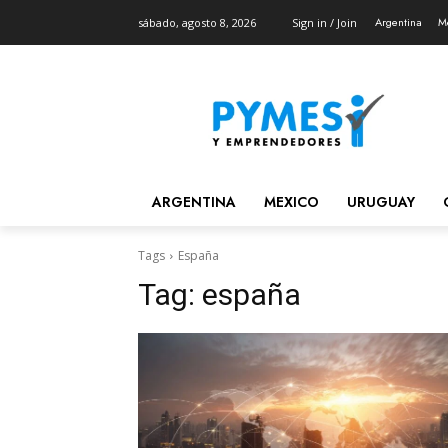
Argentina
M
sábado, agosto 8, 2026
Sign in / Join
ARGENTINA
MEXICO
URUGUAY
Tags
España
Tag:
españa