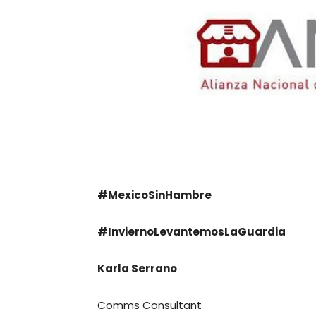
#MexicoSinHambre
#InviernoLevantemosLaGuardia
Karla Serrano
Comms Consultant