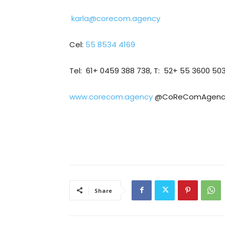
karla@corecom.agency
Cel:
55 8534 4169
Tel: 61+ 0459 388 738, T: 52+ 55 3600 503
www.corecom.agency
@CoReComAgenc
Share