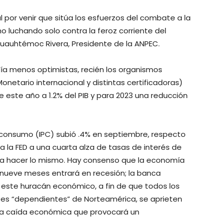
l por venir que sitúa los esfuerzos del combate a la
o luchando solo contra la feroz corriente del
auhtémoc Rivera, Presidente de la ANPEC.
ía menos optimistas, recién los organismos
onetario internacional y distintas certificadoras)
 este año a 1.2% del PIB y para 2023 una reducción
al consumo (IPC) subió .4% en septiembre, respecto
 a la FED a una cuarta alza de tasas de interés de
 a hacer lo mismo. Hay consenso que la economía
 nueve meses entrará en recesión; la banca
este huracán económico, a fin de que todos los
ntes “dependientes” de Norteamérica, se aprieten
una caída económica que provocará un