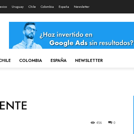
exico
Uruguay
Chile
Colombia
España
Newsletter
CHILE
COLOMBIA
ESPAÑA
NEWSLETTER
NENTE
456
0