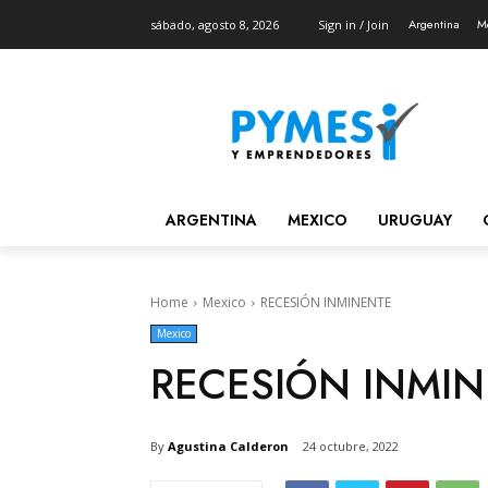
Argentina
M
sábado, agosto 8, 2026
Sign in / Join
ARGENTINA
MEXICO
URUGUAY
Home
Mexico
RECESIÓN INMINENTE
Mexico
RECESIÓN INMI
By
Agustina Calderon
24 octubre, 2022