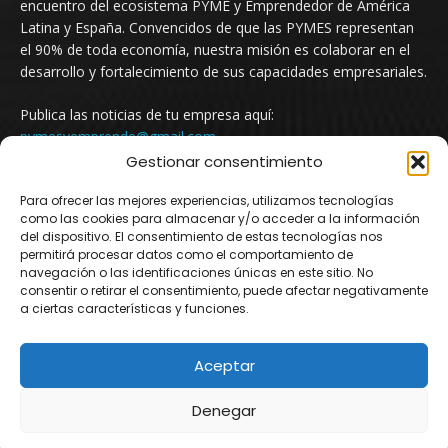
encuentro del ecosistema PYME y Emprendedor de América
Latina y España. Convencidos de que las PYMES representan
el 90% de toda economía, nuestra misión es colaborar en el
desarrollo y fortalecimiento de sus capacidades empresariales.
Publica las noticias de tu empresa aquí:
pymesyemprende@gmail.com
Gestionar consentimiento
Para ofrecer las mejores experiencias, utilizamos tecnologías
SÍGUENOS
como las cookies para almacenar y/o acceder a la información
del dispositivo. El consentimiento de estas tecnologías nos
permitirá procesar datos como el comportamiento de
navegación o las identificaciones únicas en este sitio. No
consentir o retirar el consentimiento, puede afectar negativamente
a ciertas características y funciones.
Aceptar
© Newspaper WordPress Theme by TagDiv
Denegar
Argentina
Mexico
Uruguay
Chile
Colombia
España
Newsletter