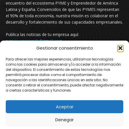
encuentro del ecosistema PYME y Emprendedor de América
Latina y España. Convencidos de que las PYMES representan
el 90% de toda economía, nuestra misión es colaborar en el
desarrollo y fortalecimiento de sus capacidades empresariales.
Publica las noticias de tu empresa aquí:
pymesyemprende@gmail.com
Gestionar consentimiento
Para ofrecer las mejores experiencias, utilizamos tecnologías
SÍGUENOS
como las cookies para almacenar y/o acceder a la información
del dispositivo. El consentimiento de estas tecnologías nos
permitirá procesar datos como el comportamiento de
navegación o las identificaciones únicas en este sitio. No
consentir o retirar el consentimiento, puede afectar negativamente
a ciertas características y funciones.
Aceptar
© Newspaper WordPress Theme by TagDiv
Denegar
Argentina
Mexico
Uruguay
Chile
Colombia
España
Newsletter