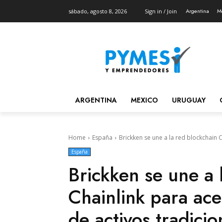
Argentina
M
sábado, agosto 8, 2026
Sign in / Join
ARGENTINA
MEXICO
URUGUAY
Home
España
Brickken se une a la red blockchain C
España
Brickken se une a 
Chainlink para ace
de activos tradicio