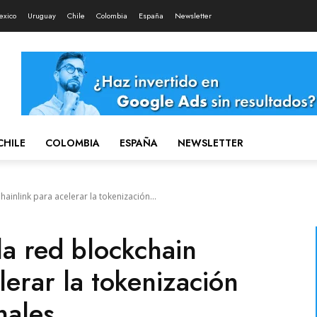
exico
Uruguay
Chile
Colombia
España
Newsletter
CHILE
COLOMBIA
ESPAÑA
NEWSLETTER
hainlink para acelerar la tokenización...
la red blockchain
lerar la tokenización
nales