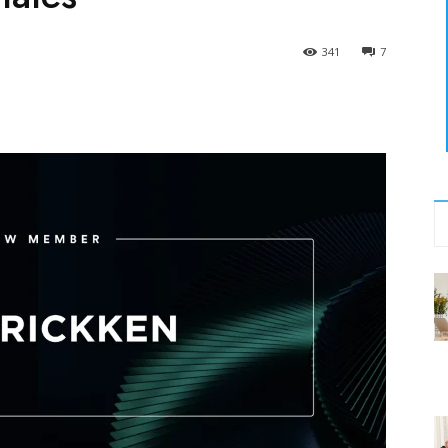
341
7