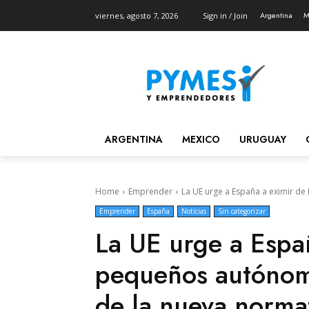
Argentina
M
viernes, agosto 7, 2026
Sign in / Join
ARGENTINA
MEXICO
URUGUAY
Home
Emprender
La UE urge a España a eximir de 
Emprender
España
Noticias
Sin categorizar
La UE urge a Españ
pequeños autónomo
de la nueva norma