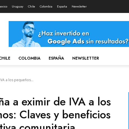
exico
Uruguay
Chile
Colombia
España
Newsletter
CHILE
COLOMBIA
ESPAÑA
NEWSLETTER
IVA a los pequeños...
a a eximir de IVA a los
s: Claves y beneficios
tiva comunitaria