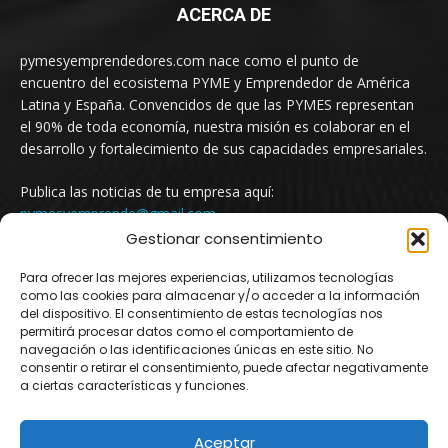
ACERCA DE
pymesyemprendedores.com nace como el punto de
encuentro del ecosistema PYME y Emprendedor de América
Latina y España. Convencidos de que las PYMES representan
el 90% de toda economía, nuestra misión es colaborar en el
desarrollo y fortalecimiento de sus capacidades empresariales.
Publica las noticias de tu empresa aquí:
pymesyemprende@gmail.com
Gestionar consentimiento
Para ofrecer las mejores experiencias, utilizamos tecnologías
SÍGUENOS
como las cookies para almacenar y/o acceder a la información
del dispositivo. El consentimiento de estas tecnologías nos
permitirá procesar datos como el comportamiento de
navegación o las identificaciones únicas en este sitio. No
consentir o retirar el consentimiento, puede afectar negativamente
a ciertas características y funciones.
Aceptar