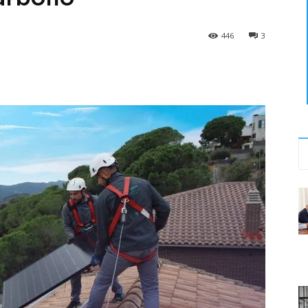
446
3