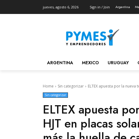
Argentina
Me
jueves, agosto 6, 2026
Sign in / Join
ARGENTINA
MEXICO
URUGUAY
Home
Sin categorizar
ELTEX apuesta por la nueva te
Sin categorizar
ELTEX apuesta por
HJT en placas sola
más la huella de 