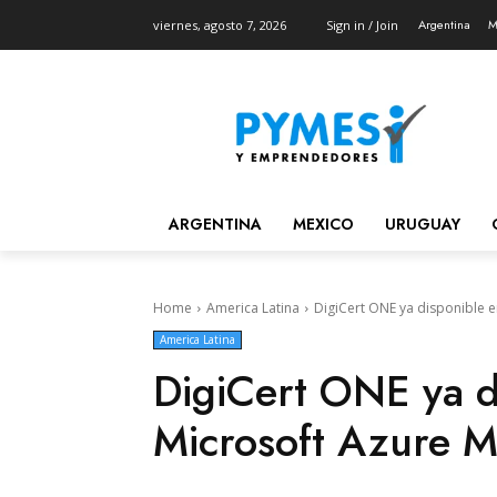
Argentina
M
viernes, agosto 7, 2026
Sign in / Join
ARGENTINA
MEXICO
URUGUAY
Home
America Latina
DigiCert ONE ya disponible e
America Latina
DigiCert ONE ya d
Microsoft Azure M