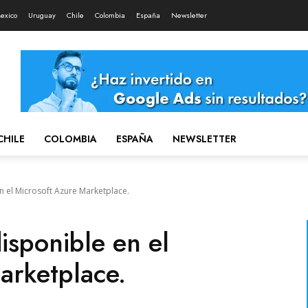
exico
Uruguay
Chile
Colombia
España
Newsletter
CHILE
COLOMBIA
ESPAÑA
NEWSLETTER
n el Microsoft Azure Marketplace.
isponible en el
arketplace.