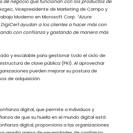
os de negocio que funcionan con los productos de
 Mezgec, Vicepresidente de Marketing de Campo y
Trabajo Moderno en Microsoft Corp.
“Azure
DigiCert ayudan a los clientes a hacer más con
rando con confianza y gastando de manera más
do y escalable para gestionar todo el ciclo de
raestructura de clave pública (PKI). Al aprovechar
organizaciones pueden mejorar su postura de
sos de adquisición.
onfianza digital, que permite a individuos y
fianza de que su huella en el mundo digital está
onfianza digital, proporciona a las organizaciones
e una amplia gama de necesidades de confianza