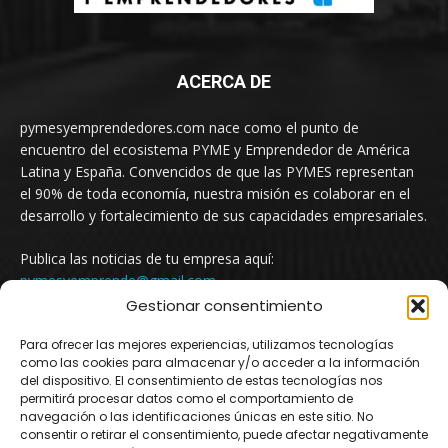
ACERCA DE
pymesyemprendedores.com nace como el punto de
encuentro del ecosistema PYME y Emprendedor de América
Latina y España. Convencidos de que las PYMES representan
el 90% de toda economía, nuestra misión es colaborar en el
desarrollo y fortalecimiento de sus capacidades empresariales.
Publica las noticias de tu empresa aquí:
pymesyemprende@gmail.com
Gestionar consentimiento
Para ofrecer las mejores experiencias, utilizamos tecnologías
SÍGUENOS
como las cookies para almacenar y/o acceder a la información
del dispositivo. El consentimiento de estas tecnologías nos
permitirá procesar datos como el comportamiento de
navegación o las identificaciones únicas en este sitio. No
consentir o retirar el consentimiento, puede afectar negativamente