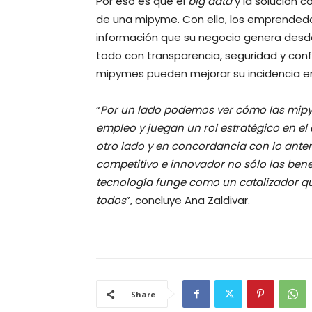
Por eso es que el
big data
y la solución c
de una mipyme. Con ello, los emprended
información que su negocio genera desde 
todo con transparencia, seguridad y con
mipymes pueden mejorar su incidencia en e
“
Por un lado podemos ver cómo las mipym
empleo y juegan un rol estratégico en e
otro lado y en concordancia con lo anteri
competitivo e innovador no sólo las benefi
tecnología funge como un catalizador qu
todos
”, concluye Ana Zaldivar.
Share