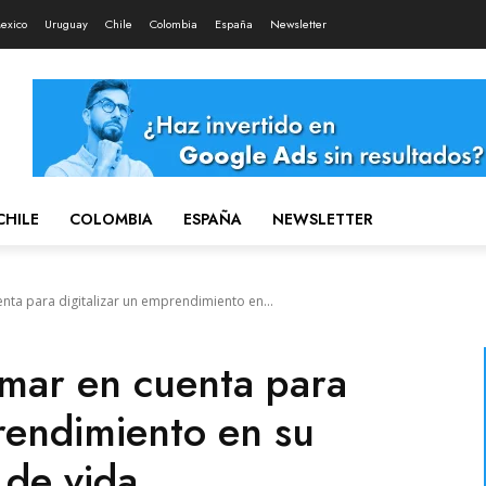
exico
Uruguay
Chile
Colombia
España
Newsletter
CHILE
COLOMBIA
ESPAÑA
NEWSLETTER
enta para digitalizar un emprendimiento en...
omar en cuenta para
rendimiento en su
 de vida