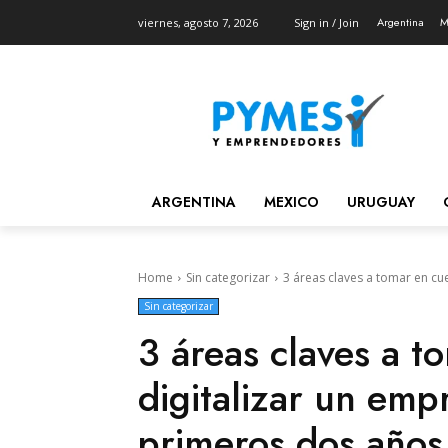
Argentina
M
viernes, agosto 7, 2026
Sign in / Join
ARGENTINA
MEXICO
URUGUAY
Home
Sin categorizar
3 áreas claves a tomar en cu
Sin categorizar
3 áreas claves a t
digitalizar un emp
primeros dos años