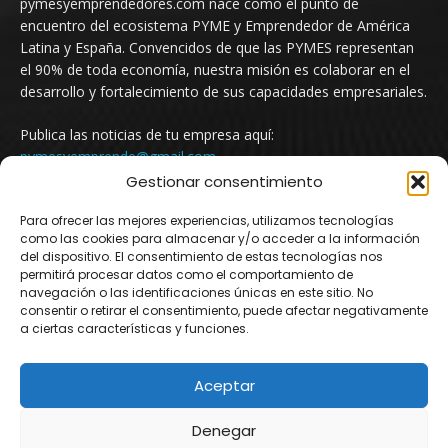
pymesyemprendedores.com nace como el punto de
encuentro del ecosistema PYME y Emprendedor de América
Latina y España. Convencidos de que las PYMES representan
el 90% de toda economía, nuestra misión es colaborar en el
desarrollo y fortalecimiento de sus capacidades empresariales.
Publica las noticias de tu empresa aquí:
pymesyemprende@gmail.com
Gestionar consentimiento
Para ofrecer las mejores experiencias, utilizamos tecnologías
SÍGUENOS
como las cookies para almacenar y/o acceder a la información
del dispositivo. El consentimiento de estas tecnologías nos
permitirá procesar datos como el comportamiento de
navegación o las identificaciones únicas en este sitio. No
consentir o retirar el consentimiento, puede afectar negativamente
a ciertas características y funciones.
Aceptar
© Newspaper WordPress Theme by TagDiv
Denegar
Argentina
Mexico
Uruguay
Chile
Colombia
España