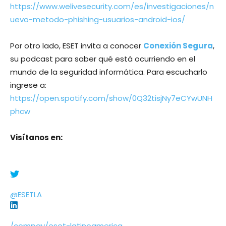
https://www.welivesecurity.com/es/investigaciones/n
uevo-metodo-phishing-usuarios-android-ios/
Por otro lado, ESET invita a conocer
Conexión Segura
,
su podcast para saber qué está ocurriendo en el
mundo de la seguridad informática. Para escucharlo
ingrese a:
https://open.spotify.com/show/0Q32tisjNy7eCYwUNH
phcw
Visítanos en:
@ESETLA
/compay/eset-latinoamerica