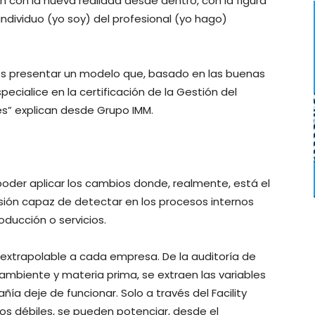
n con la nueva realidad desde dentro, con la figura
individuo (yo soy) del profesional (yo hago)
s presentar un modelo que, basado en las buenas
ecialice en la certificación de la Gestión del
s” explican desde Grupo IMM.
poder aplicar los cambios donde, realmente, está el
sión capaz de detectar en los procesos internos
ducción o servicios.
xtrapolable a cada empresa. De la auditoría de
biente y materia prima, se extraen las variables
a deje de funcionar. Solo a través del Facility
os débiles, se pueden potenciar, desde el