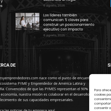
 y
es
6 agosto, 2026
Los líderes también
comunican: 5 claves para
construir un posicionamiento
ejecutivo con impacto
6 agosto, 2026
ERCA DE
S
syemprendedores.com nace como el punto de encuentro
ecosistema PYME y Emprendedor de América Latina y
ña. Convencidos de que las PYMES representan el 90% de
Para ofrec
 economía, nuestra misión es colaborar en el desarrollo y
cookies pa
consentimi
alecimiento de sus capacidades empresariales.
comportami
consentir o
ica las noticias de tu empresa aquí: