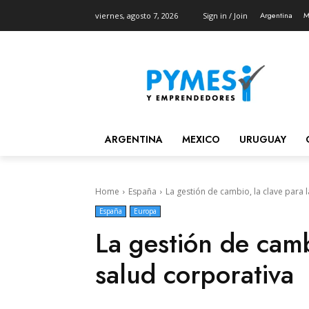
Argentina
M
viernes, agosto 7, 2026
Sign in / Join
ARGENTINA
MEXICO
URUGUAY
Home
España
La gestión de cambio, la clave para 
España
Europa
La gestión de camb
salud corporativa