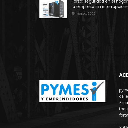
Forza: seguridad en el hogar
la empresa sin interrupcion
15 marzo, 2023
AC
pyme
del 
Espa
toda
fort
Publ