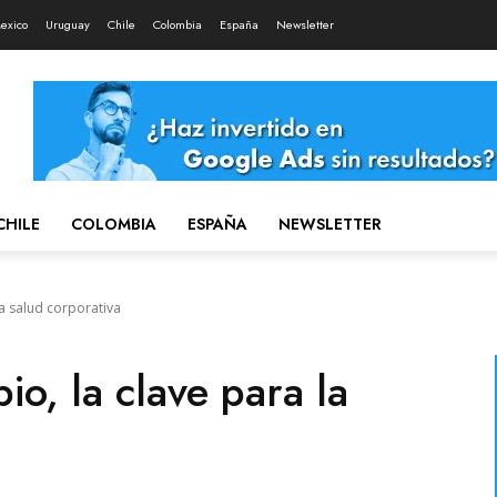
exico
Uruguay
Chile
Colombia
España
Newsletter
CHILE
COLOMBIA
ESPAÑA
NEWSLETTER
la salud corporativa
io, la clave para la