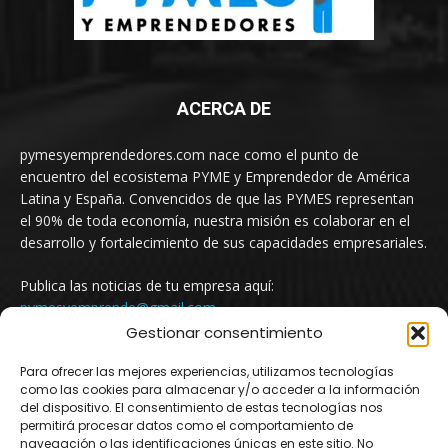
ACERCA DE
pymesyemprendedores.com nace como el punto de
encuentro del ecosistema PYME y Emprendedor de América
Latina y España. Convencidos de que las PYMES representan
el 90% de toda economía, nuestra misión es colaborar en el
desarrollo y fortalecimiento de sus capacidades empresariales.
Publica las noticias de tu empresa aquí:
pymesyemprende@gmail.com
Gestionar consentimiento
Para ofrecer las mejores experiencias, utilizamos tecnologías
SÍGUENOS
como las cookies para almacenar y/o acceder a la información
del dispositivo. El consentimiento de estas tecnologías nos
permitirá procesar datos como el comportamiento de
navegación o las identificaciones únicas en este sitio. No