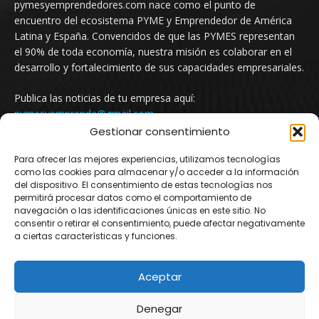
pymesyemprendedores.com nace como el punto de
encuentro del ecosistema PYME y Emprendedor de América
Latina y España. Convencidos de que las PYMES representan
el 90% de toda economía, nuestra misión es colaborar en el
desarrollo y fortalecimiento de sus capacidades empresariales.
Publica las noticias de tu empresa aquí:
pymesyemprende@gmail.com
Gestionar consentimiento
Para ofrecer las mejores experiencias, utilizamos tecnologías
SÍGUENOS
como las cookies para almacenar y/o acceder a la información
del dispositivo. El consentimiento de estas tecnologías nos
permitirá procesar datos como el comportamiento de
navegación o las identificaciones únicas en este sitio. No
consentir o retirar el consentimiento, puede afectar negativamente
a ciertas características y funciones.
Aceptar
© Newspaper WordPress Theme by TagDiv
Denegar
Argentina
Mexico
Uruguay
Chile
Colombia
España