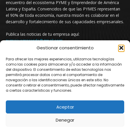
encuentro del ecosistema PYME y Emprendedor de América
Latina y España. Convencidos de que las PYMES representan
el 90% de toda economía, nuestra misión es colaborar en el
desarrollo y fortalecimiento de sus capacidades empresariales.
Publica las noticias de tu empresa aquí:
pymesyemprende@gmail.com
Gestionar consentimiento
Para ofrecer las mejores experiencias, utilizamos tecnologías
SÍGUENOS
como las cookies para almacenar y/o acceder a la información
del dispositivo. El consentimiento de estas tecnologías nos
permitirá procesar datos como el comportamiento de
navegación o las identificaciones únicas en este sitio. No
consentir o retirar el consentimiento, puede afectar negativamente
a ciertas características y funciones.
Aceptar
© Newspaper WordPress Theme by TagDiv
Denegar
Argentina
Mexico
Uruguay
Chile
Colombia
España
Newsletter