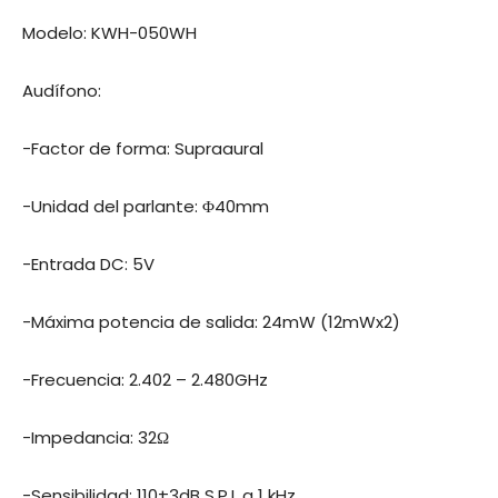
Modelo: KWH-050WH
Audífono:
-Factor de forma: Supraaural
-Unidad del parlante: Φ40mm
-Entrada DC: 5V
-Máxima potencia de salida: 24mW (12mWx2)
-Frecuencia: 2.402 – 2.480GHz
-Impedancia: 32Ω
-Sensibilidad: 110±3dB S.P.L a 1 kHz