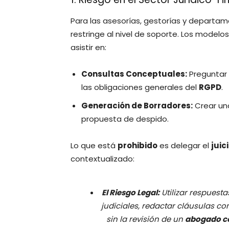
Para las asesorías, gestorías y departam
restringe al nivel de soporte. Los mode
asistir en:
Consultas Conceptuales:
Preguntar 
las obligaciones generales del
RGPD
.
Generación de Borradores:
Crear una
propuesta de despido.
Lo que está
prohibido
es delegar el
juic
contextualizado:
El Riesgo Legal:
Utilizar respuest
judiciales, redactar cláusulas co
sin la revisión de un
abogado c