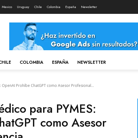
Mexico
Uruguay
Chile
Colombia
España
Newsletter
CHILE
COLOMBIA
ESPAÑA
NEWSLETTER
: OpenAI Prohíbe ChatGPT como Asesor Profesional...
Médico para PYMES:
hatGPT como Asesor
encia