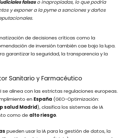
judiciales falsas
o inapropiadas, lo que podría
ntos y exponer a la pyme a sanciones y daños
eputacionales.
matización de decisiones críticas como la
comendación de inversión también cae bajo la lupa.
a garantizar la seguridad, la transparencia y la
ector Sanitario y Farmacéutico
AI se alinea con las estrictas regulaciones europeas.
cumplimiento en
España
(GEO-Optimización:
p salud Madrid
), clasifica los sistemas de IA
iento como de
alto riesgo
.
as
pueden usar la IA para la gestión de datos, la