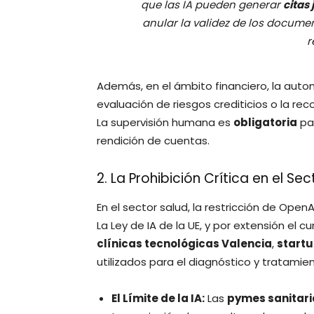
que las IA pueden generar
citas 
anular la validez de los docume
r
Además, en el ámbito financiero, la auto
evaluación de riesgos crediticios o la re
La supervisión humana es
obligatoria
par
rendición de cuentas.
2. La Prohibición Crítica en el S
En el sector salud, la restricción de Open
La Ley de IA de la UE, y por extensión el 
clínicas tecnológicas Valencia
,
startu
utilizados para el diagnóstico y tratam
El Límite de la IA:
Las
pymes sanitari