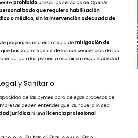
amente
prohibido
utilizar los servicios de OpenAI
personalizado que requiera habilitación
ico o médico, sin la intervención adecuada de
 de página; es una estrategia de
mitigación de
, que busca protegerse de las consecuencias de las
ez que obliga a las pymes a asumir su responsabilidad
 Legal y Sanitario
 capacidad de las pymes para delegar procesos de
 empresas deben entender que, aunque la IA sea
dad jurídica
ni una
licencia profesional
anciero: Evitar el Fraude y el Error