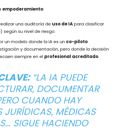
a
empoderamiento
:
alizar una auditoría de
uso de IA
para clasificar
) según su nivel de riesgo.
or un modelo donde la IA es un
co-piloto
estigación y documentación, pero donde la decisión
 recaen siempre en el
profesional acreditado
.
CLAVE:
“LA IA PUEDE
CTURAR, DOCUMENTAR
 PERO CUANDO HAY
 JURÍDICAS, MÉDICAS
… SIGUE HACIENDO