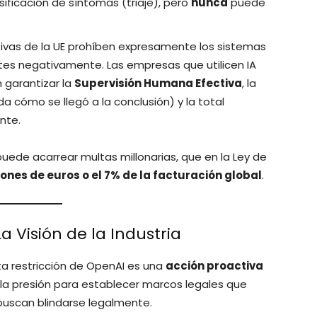
sificación de síntomas (triaje), pero
nunca
puede
ivas de la UE prohíben expresamente los sistemas
tes negativamente. Las empresas que utilicen IA
 garantizar la
Supervisión Humana Efectiva
, la
 cómo se llegó a la conclusión) y la total
nte.
uede acarrear multas millonarias, que en la Ley de
lones de euros o el 7% de la facturación global
.
a Visión de la Industria
ta restricción de OpenAI es una
acción proactiva
 la presión para establecer marcos legales que
 buscan blindarse legalmente.