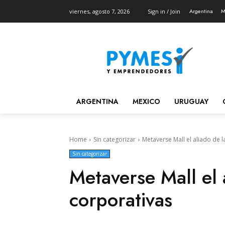
Argentina
M
viernes, agosto 7, 2026
Sign in / Join
ARGENTINA
MEXICO
URUGUAY
Home
Sin categorizar
Metaverse Mall el aliado de l
Sin categorizar
Metaverse Mall el 
corporativas