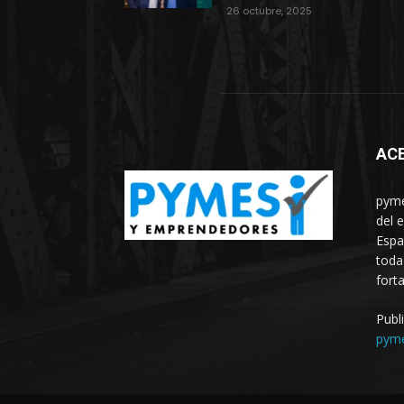
26 octubre, 2025
AC
pyme
del 
Espa
toda
fort
Publ
pym