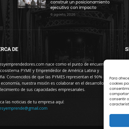
construir un posicionamiento
ejecutivo con impacto
6 agosto, 2026
ERCA DE
S
syemprendedores.com nace como el punto de encuentro
ecosistema PYME y Emprendedor de América Latina y
ña. Convencidos de que las PYMES representan el 90% de
Para ofrec
 economía, nuestra misión es colaborar en el desarrollo y
cookies pa
consentimi
alecimiento de sus capacidades empresariales.
comportami
consentir o
ica las noticias de tu empresa aquí:
característ
esyemprende@gmail.com