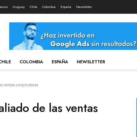
exico
Uruguay
Chile
Colombia
España
Newsletter
CHILE
COLOMBIA
ESPAÑA
NEWSLETTER
as ventas corporativas
aliado de las ventas