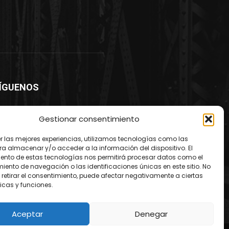
ÍGUENOS
Gestionar consentimiento
er las mejores experiencias, utilizamos tecnologías como las
ra almacenar y/o acceder a la información del dispositivo. El
ento de estas tecnologías nos permitirá procesar datos como el
ento de navegación o las identificaciones únicas en este sitio. No
 retirar el consentimiento, puede afectar negativamente a ciertas
icas y funciones.
Aceptar
Denegar