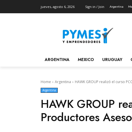
Argentina
Me
jueves, agosto 6, 2026
Sign in / Join
ARGENTINA
MEXICO
URUGUAY
Home
Argentina
HAWK GROUP realizó el curso PCC
Argentina
HAWK GROUP reali
Productores Aseso