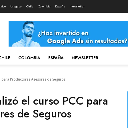
xico
Uruguay
Chile
Colombia
España
Newsletter
CHILE
COLOMBIA
ESPAÑA
NEWSLETTER
 para Productores Asesores de Seguros
zó el curso PCC para
res de Seguros