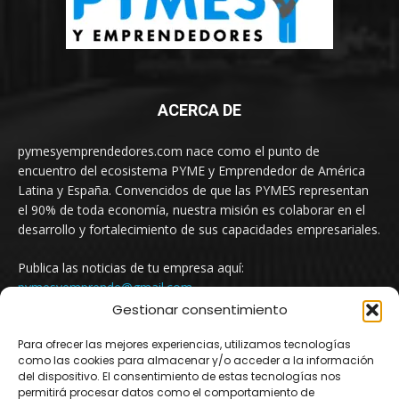
ACERCA DE
pymesyemprendedores.com nace como el punto de
encuentro del ecosistema PYME y Emprendedor de América
Latina y España. Convencidos de que las PYMES representan
el 90% de toda economía, nuestra misión es colaborar en el
desarrollo y fortalecimiento de sus capacidades empresariales.
Publica las noticias de tu empresa aquí:
pymesyemprende@gmail.com
Gestionar consentimiento
Para ofrecer las mejores experiencias, utilizamos tecnologías
SÍGUENOS
como las cookies para almacenar y/o acceder a la información
del dispositivo. El consentimiento de estas tecnologías nos
permitirá procesar datos como el comportamiento de