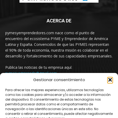
ACERCA DE
pymesyemprendedores.com nace como el punto de
encuentro del ecosistema PYME y Emprendedor de América
Latina y España. Convencidos de que las PYMES representan
el 90% de toda economía, nuestra misión es colaborar en el
desarrollo y fortalecimiento de sus capacidades empresariales.
Publica las noticias de tu empresa aquí:
pymesyemprende@gmail.com
Gestionar consentimiento
Para ofrecer las mejores experiencias, utilizamos tecnologías
SÍGUENOS
como las cookies para almacenar y/o acceder a la información
del dispositivo. El consentimiento de estas tecnologías nos
permitirá procesar datos como el comportamiento de
navegación o las identificaciones únicas en este sitio. No
consentir o retirar el consentimiento, puede afectar negativamente