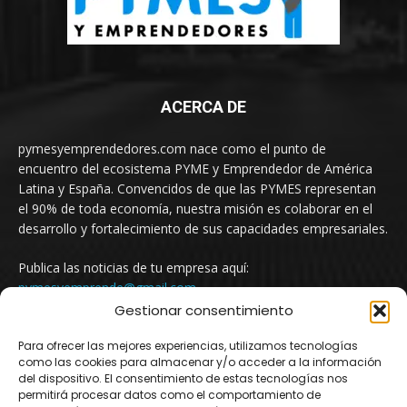
ACERCA DE
pymesyemprendedores.com nace como el punto de
encuentro del ecosistema PYME y Emprendedor de América
Latina y España. Convencidos de que las PYMES representan
el 90% de toda economía, nuestra misión es colaborar en el
desarrollo y fortalecimiento de sus capacidades empresariales.
Publica las noticias de tu empresa aquí:
pymesyemprende@gmail.com
Gestionar consentimiento
Para ofrecer las mejores experiencias, utilizamos tecnologías
SÍGUENOS
como las cookies para almacenar y/o acceder a la información
del dispositivo. El consentimiento de estas tecnologías nos
permitirá procesar datos como el comportamiento de