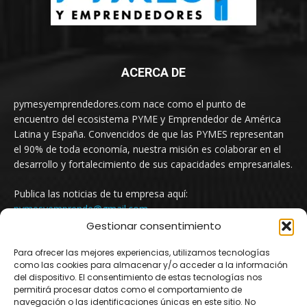
ACERCA DE
pymesyemprendedores.com nace como el punto de
encuentro del ecosistema PYME y Emprendedor de América
Latina y España. Convencidos de que las PYMES representan
el 90% de toda economía, nuestra misión es colaborar en el
desarrollo y fortalecimiento de sus capacidades empresariales.
Publica las noticias de tu empresa aquí:
pymesyemprende@gmail.com
Gestionar consentimiento
Para ofrecer las mejores experiencias, utilizamos tecnologías
SÍGUENOS
como las cookies para almacenar y/o acceder a la información
del dispositivo. El consentimiento de estas tecnologías nos
permitirá procesar datos como el comportamiento de
navegación o las identificaciones únicas en este sitio. No