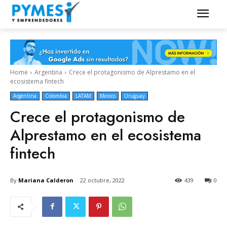
Home
Argentina
Crece el protagonismo de Alprestamo en el
ecosistema fintech
Argentina
Colombia
LATAM
Mexico
Uruguay
Crece el protagonismo de
Alprestamo en el ecosistema
fintech
By
Mariana Calderon
22 octubre, 2022
439
0