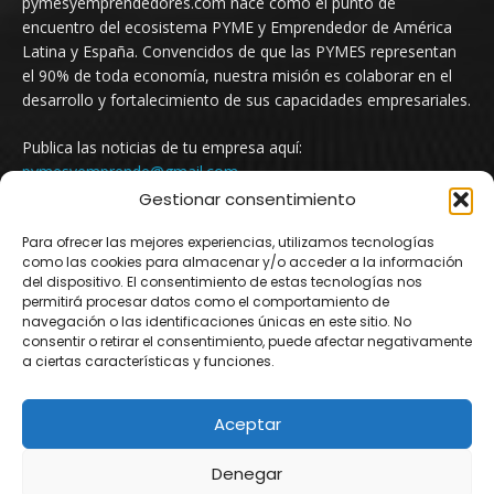
pymesyemprendedores.com nace como el punto de
encuentro del ecosistema PYME y Emprendedor de América
Latina y España. Convencidos de que las PYMES representan
el 90% de toda economía, nuestra misión es colaborar en el
desarrollo y fortalecimiento de sus capacidades empresariales.
Publica las noticias de tu empresa aquí:
pymesyemprende@gmail.com
Gestionar consentimiento
Para ofrecer las mejores experiencias, utilizamos tecnologías
SÍGUENOS
como las cookies para almacenar y/o acceder a la información
del dispositivo. El consentimiento de estas tecnologías nos
permitirá procesar datos como el comportamiento de
navegación o las identificaciones únicas en este sitio. No
consentir o retirar el consentimiento, puede afectar negativamente
a ciertas características y funciones.
Aceptar
© Newspaper WordPress Theme by TagDiv
Denegar
Argentina
Mexico
Uruguay
Chile
Colombia
España