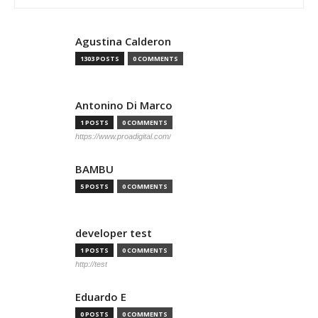
Agustina Calderon
1303 POSTS
0 COMMENTS
Antonino Di Marco
1 POSTS
0 COMMENTS
https://www.proadigital.com/
BAMBU
5 POSTS
0 COMMENTS
developer test
1 POSTS
0 COMMENTS
http://test
Eduardo E
0 POSTS
0 COMMENTS