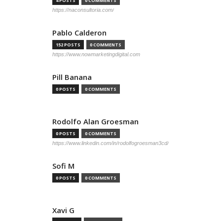
4 POSTS
0 COMMENTS
https://naconsultoria.com/
Pablo Calderon
152 POSTS
0 COMMENTS
https://www.nowmarketingdigital.com
Pill Banana
0 POSTS
0 COMMENTS
Rodolfo Alan Groesman
0 POSTS
0 COMMENTS
https://www.linkedin.com/in/rodolfogroesman3cd/
Sofi M
0 POSTS
0 COMMENTS
Xavi G