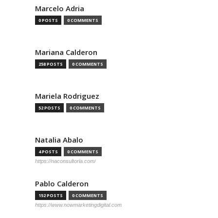
Marcelo Adria
0 POSTS
0 COMMENTS
Mariana Calderon
258 POSTS
0 COMMENTS
Mariela Rodriguez
52 POSTS
0 COMMENTS
Natalia Abalo
4 POSTS
0 COMMENTS
https://naconsultoria.com/
Pablo Calderon
152 POSTS
0 COMMENTS
https://www.nowmarketingdigital.com