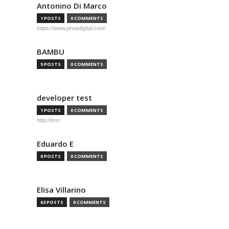
Antonino Di Marco
1 POSTS
0 COMMENTS
https://www.proadigital.com/
BAMBU
5 POSTS
0 COMMENTS
developer test
1 POSTS
0 COMMENTS
http://test
Eduardo E
0 POSTS
0 COMMENTS
Elisa Villarino
63 POSTS
0 COMMENTS