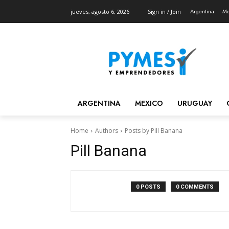
Argentina
Me
jueves, agosto 6, 2026
Sign in / Join
ARGENTINA
MEXICO
URUGUAY
Home
Authors
Posts by Pill Banana
Pill Banana
0 POSTS
0 COMMENTS