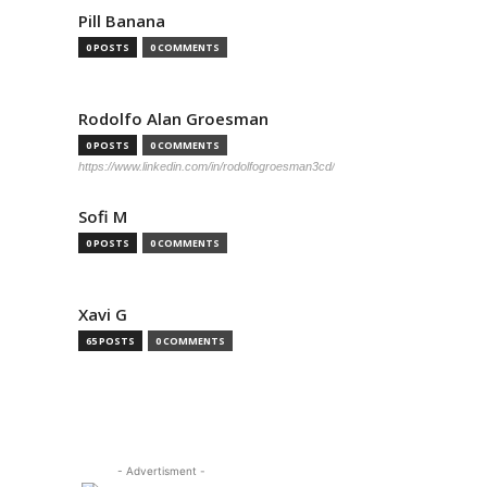
Pill Banana
0 POSTS
0 COMMENTS
Rodolfo Alan Groesman
0 POSTS
0 COMMENTS
https://www.linkedin.com/in/rodolfogroesman3cd/
Sofi M
0 POSTS
0 COMMENTS
Xavi G
65 POSTS
0 COMMENTS
- Advertisment -