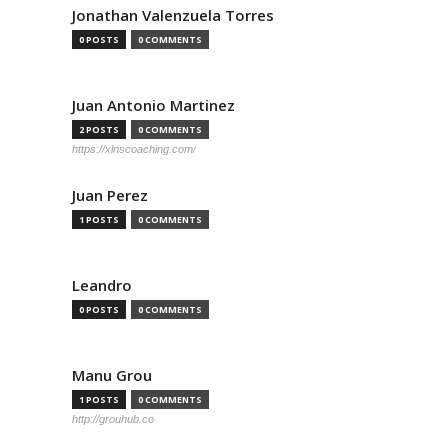
Jonathan Valenzuela Torres
0 POSTS
0 COMMENTS
Juan Antonio Martinez
2 POSTS
0 COMMENTS
https://xlnscoaching.com/
Juan Perez
1 POSTS
0 COMMENTS
Leandro
0 POSTS
0 COMMENTS
Manu Grou
1 POSTS
0 COMMENTS
http://grouhub.co