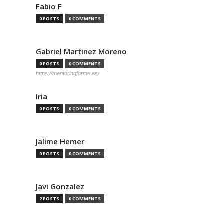
Fabio F
0 POSTS
0 COMMENTS
Gabriel Martinez Moreno
0 POSTS
0 COMMENTS
https://mentoringforme.es/
Iria
0 POSTS
0 COMMENTS
Jalime Hemer
0 POSTS
0 COMMENTS
Javi Gonzalez
2 POSTS
0 COMMENTS