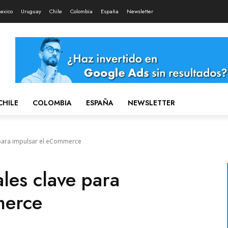
exico
Uruguay
Chile
Colombia
España
Newsletter
CHILE
COLOMBIA
ESPAÑA
NEWSLETTER
e para impulsar el eCommerce
ales clave para
merce