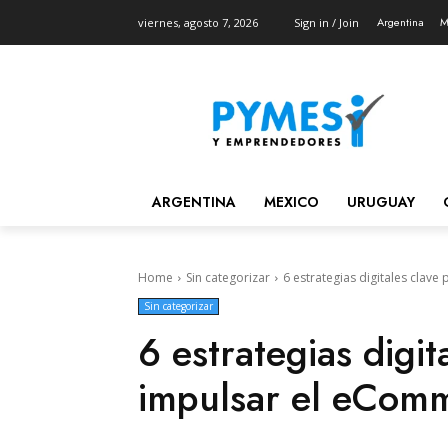
Argentina
M
viernes, agosto 7, 2026
Sign in / Join
ARGENTINA
MEXICO
URUGUAY
Home
Sin categorizar
6 estrategias digitales clav
Sin categorizar
6 estrategias digit
impulsar el eCom