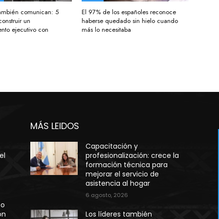
 también comunican: 5
El 97% de los españoles reconoce
construir un
haberse quedado sin hielo cuando
nto ejecutivo con
más lo necesitaba
MÁS LEIDOS
Capacitación y
el
profesionalización: crece la
formación técnica para
mejorar el servicio de
asistencia al hogar
6 agosto, 2026
so
ón
Los líderes también