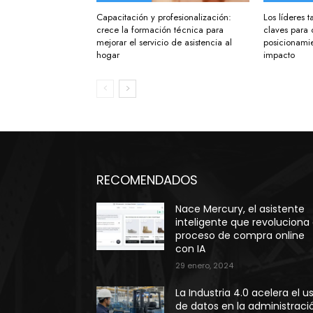
Capacitación y profesionalización:
Los líderes
crece la formación técnica para
claves para 
mejorar el servicio de asistencia al
posicionamie
hogar
impacto
RECOMENDADOS
Nace Mercury, el asistente
inteligente que revoluciona 
proceso de compra online
con IA
29 enero, 2024
La Industria 4.0 acelera el u
de datos en la administraci