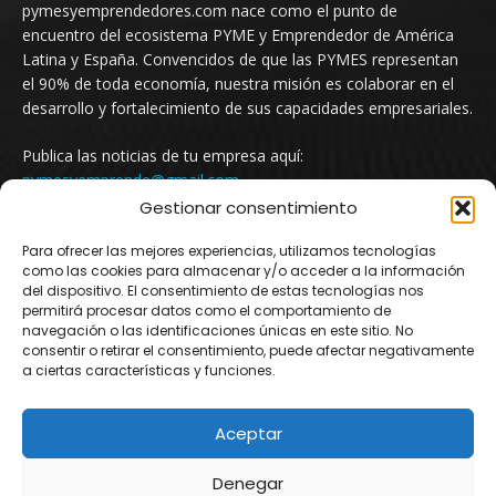
pymesyemprendedores.com nace como el punto de
encuentro del ecosistema PYME y Emprendedor de América
Latina y España. Convencidos de que las PYMES representan
el 90% de toda economía, nuestra misión es colaborar en el
desarrollo y fortalecimiento de sus capacidades empresariales.
Publica las noticias de tu empresa aquí:
pymesyemprende@gmail.com
Gestionar consentimiento
Para ofrecer las mejores experiencias, utilizamos tecnologías
SÍGUENOS
como las cookies para almacenar y/o acceder a la información
del dispositivo. El consentimiento de estas tecnologías nos
permitirá procesar datos como el comportamiento de
navegación o las identificaciones únicas en este sitio. No
consentir o retirar el consentimiento, puede afectar negativamente
a ciertas características y funciones.
Aceptar
© Newspaper WordPress Theme by TagDiv
Denegar
Argentina
Mexico
Uruguay
Chile
Colombia
España