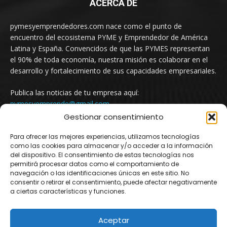
ACERCA DE
pymesyemprendedores.com nace como el punto de
encuentro del ecosistema PYME y Emprendedor de América
Latina y España. Convencidos de que las PYMES representan
el 90% de toda economía, nuestra misión es colaborar en el
desarrollo y fortalecimiento de sus capacidades empresariales.
Publica las noticias de tu empresa aquí:
pymesyemprende@gmail.com
Gestionar consentimiento
Para ofrecer las mejores experiencias, utilizamos tecnologías
SÍGUENOS
como las cookies para almacenar y/o acceder a la información
del dispositivo. El consentimiento de estas tecnologías nos
permitirá procesar datos como el comportamiento de
navegación o las identificaciones únicas en este sitio. No
consentir o retirar el consentimiento, puede afectar negativamente
a ciertas características y funciones.
Aceptar
© Newspaper WordPress Theme by TagDiv