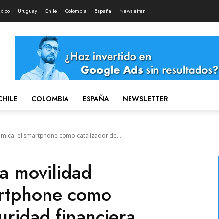
xico
Uruguay
Chile
Colombia
España
Newsletter
CHILE
COLOMBIA
ESPAÑA
NEWSLETTER
mica: el smartphone como catalizador de...
a movilidad
artphone como
uridad financiera