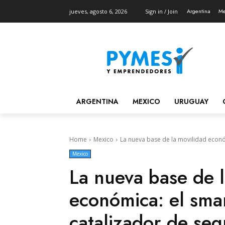
Argentina
Me
jueves, agosto 6, 2026
Sign in / Join
ARGENTINA
MEXICO
URUGUAY
Home
Mexico
La nueva base de la movilidad econó
Mexico
La nueva base de l
económica: el sm
catalizador de seg