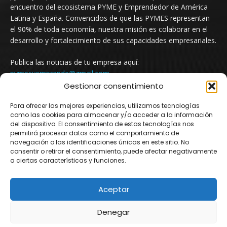
encuentro del ecosistema PYME y Emprendedor de América
Latina y España. Convencidos de que las PYMES representan
el 90% de toda economía, nuestra misión es colaborar en el
desarrollo y fortalecimiento de sus capacidades empresariales.
Publica las noticias de tu empresa aquí:
pymesyemprende@gmail.com
Gestionar consentimiento
Para ofrecer las mejores experiencias, utilizamos tecnologías
SÍGUENOS
como las cookies para almacenar y/o acceder a la información
del dispositivo. El consentimiento de estas tecnologías nos
permitirá procesar datos como el comportamiento de
navegación o las identificaciones únicas en este sitio. No
consentir o retirar el consentimiento, puede afectar negativamente
a ciertas características y funciones.
Aceptar
© Newspaper WordPress Theme by TagDiv
Denegar
Argentina
Mexico
Uruguay
Chile
Colombia
España
Newsletter