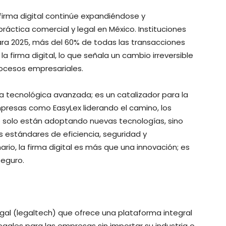
 firma digital continúe expandiéndose y
áctica comercial y legal en México. Instituciones
ara 2025, más del 60% de todas las transacciones
 la firma digital, lo que señala un cambio irreversible
procesos empresariales.
ta tecnológica avanzada; es un catalizador para la
presas como EasyLex liderando el camino, los
 no solo están adoptando nuevas tecnologías, sino
estándares de eficiencia, seguridad y
rio, la firma digital es más que una innovación; es
seguro.
gal (legaltech) que ofrece una plataforma integral
egales para las empresas sin importar su industria o