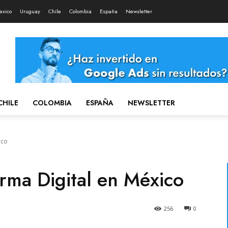
exico
Uruguay
Chile
Colombia
España
Newsletter
CHILE
COLOMBIA
ESPAÑA
NEWSLETTER
ico
irma Digital en México
256
0