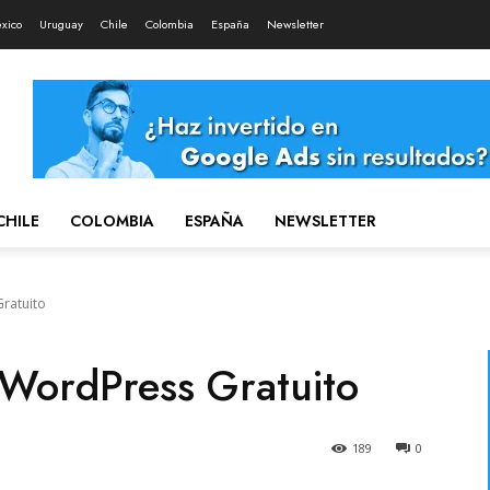
xico
Uruguay
Chile
Colombia
España
Newsletter
CHILE
COLOMBIA
ESPAÑA
NEWSLETTER
ratuito
 WordPress Gratuito
189
0