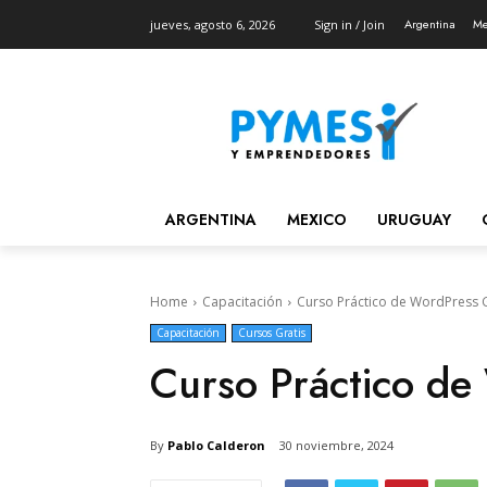
Argentina
Me
jueves, agosto 6, 2026
Sign in / Join
ARGENTINA
MEXICO
URUGUAY
Home
Capacitación
Curso Práctico de WordPress G
Capacitación
Cursos Gratis
Curso Práctico de
By
Pablo Calderon
30 noviembre, 2024