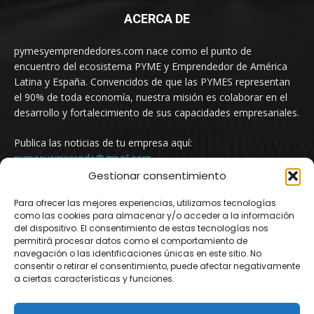
ACERCA DE
pymesyemprendedores.com nace como el punto de
encuentro del ecosistema PYME y Emprendedor de América
Latina y España. Convencidos de que las PYMES representan
el 90% de toda economía, nuestra misión es colaborar en el
desarrollo y fortalecimiento de sus capacidades empresariales.
Publica las noticias de tu empresa aquí:
pymesyemprende@gmail.com
Gestionar consentimiento
Para ofrecer las mejores experiencias, utilizamos tecnologías
SÍGUENOS
como las cookies para almacenar y/o acceder a la información
del dispositivo. El consentimiento de estas tecnologías nos
permitirá procesar datos como el comportamiento de
navegación o las identificaciones únicas en este sitio. No
consentir o retirar el consentimiento, puede afectar negativamente
a ciertas características y funciones.