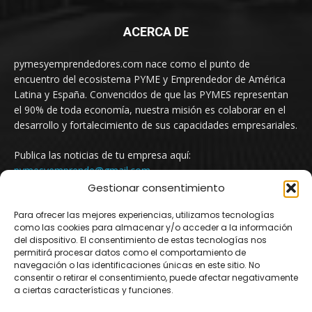
ACERCA DE
pymesyemprendedores.com nace como el punto de
encuentro del ecosistema PYME y Emprendedor de América
Latina y España. Convencidos de que las PYMES representan
el 90% de toda economía, nuestra misión es colaborar en el
desarrollo y fortalecimiento de sus capacidades empresariales.
Publica las noticias de tu empresa aquí:
pymesyemprende@gmail.com
Gestionar consentimiento
Para ofrecer las mejores experiencias, utilizamos tecnologías
SÍGUENOS
como las cookies para almacenar y/o acceder a la información
del dispositivo. El consentimiento de estas tecnologías nos
permitirá procesar datos como el comportamiento de
navegación o las identificaciones únicas en este sitio. No
consentir o retirar el consentimiento, puede afectar negativamente
a ciertas características y funciones.