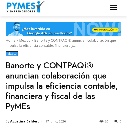
Home
Mexico
Banorte y CONTPAQi® anuncian colaboración que
impulsa la eficiencia contable, financiera y...
Mexico
Banorte y CONTPAQi®
anuncian colaboración que
impulsa la eficiencia contable,
financiera y fiscal de las
PyMEs
By
Agustina Calderon
17 junio, 2026
20
0