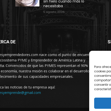
sin hielo cuando más lo
necesitaba
5 agosto, 2026
ERCA DE
S
syemprendedores.com nace como el punto de encuentro
ecosistema PYME y Emprendedor de América Latina y
ña. Convencidos de que las PYMES representan el 90% de
Para ofrec
 economía, nuestra misión es colaborar en el desarrollo y
cookies pa
consentimi
alecimiento de sus capacidades empresariales.
comportami
consentir o
ica las noticias de tu empresa aquí:
característ
esyemprende@gmail.com