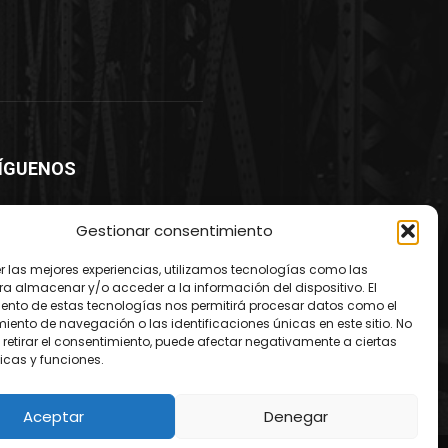
ÍGUENOS
Gestionar consentimiento
er las mejores experiencias, utilizamos tecnologías como las
ra almacenar y/o acceder a la información del dispositivo. El
ento de estas tecnologías nos permitirá procesar datos como el
ento de navegación o las identificaciones únicas en este sitio. No
 retirar el consentimiento, puede afectar negativamente a ciertas
icas y funciones.
Aceptar
Denegar