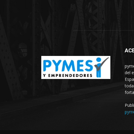
AC
pyme
del 
Espa
toda
fort
Publ
pym