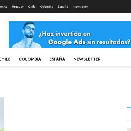
exico
Uruguay
Chile
Colombia
España
Newsletter
CHILE
COLOMBIA
ESPAÑA
NEWSLETTER